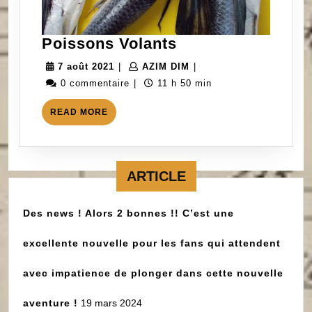
Poissons
Poissons Volants
Volants
7
AZIM
7 août 2021
|
AZIM DIM
|
août
DIM
0 commentaire
|
11 h 50 min
2021
READ
READ MORE
MORE
ARTICLE
Des news ! Alors 2 bonnes !! C’est une
excellente nouvelle pour les fans qui attendent
avec impatience de plonger dans cette nouvelle
aventure !
19 mars 2024