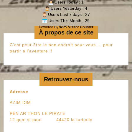
Users Today : 1
Users Yesterday : 4
Users Last 7 days : 27
Users This Month : 29
Powered By
WPS Visitor Counter
À propos de ce site
C’est peut-être le bon endroit pour vous … pour
partir a l’aventure !!
Retrouvez-nous
Adresse
AZIM DIM
PEN AR THON LE PIRATE
12 quai st paul 44420 la turballe