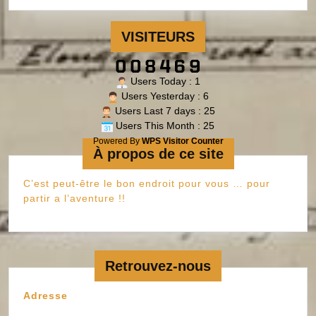
VISITEURS
Users Today : 1
Users Yesterday : 6
Users Last 7 days : 25
Users This Month : 25
Powered By
WPS Visitor Counter
À propos de ce site
C’est peut-être le bon endroit pour vous … pour
partir a l’aventure !!
Retrouvez-nous
Adresse