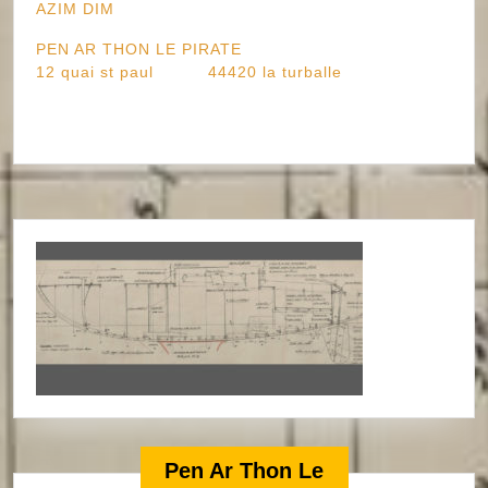
AZIM DIM
PEN AR THON LE PIRATE
12 quai st paul 44420 la turballe
Pen Ar Thon Le