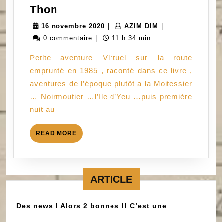
Sur
Thon
les
16
AZIM
16 novembre 2020
|
AZIM DIM
|
traces
novembre
DIM
0 commentaire
|
11 h 34 min
de
2020
Petite aventure Virtuel sur la route
Pen
emprunté en 1985 , raconté dans ce livre ,
Ar
aventures de l’époque plutôt a la Moitessier
Thon
… Noirmoutier …l’Ile d’Yeu …puis première
nuit au
READ
READ MORE
MORE
ARTICLE
Des news ! Alors 2 bonnes !! C’est une