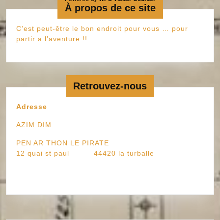
À propos de ce site
C’est peut-être le bon endroit pour vous … pour
partir a l’aventure !!
Retrouvez-nous
Adresse
AZIM DIM
PEN AR THON LE PIRATE
12 quai st paul 44420 la turballe