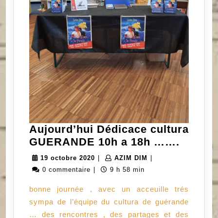
Aujourd’hui Dédicace cultura
Aujour
GUERANDE 10h a 18h …….
Dédica
19
AZIM
19 octobre 2020
|
AZIM DIM
|
cultura
octobre
DIM
0 commentaire
|
9 h 58 min
GUER
2020
bonne journée , avec un acceuille trés
10h
sympa de l’équipe du cultura de guérande
a
… des rencontres , des partages et des
18h