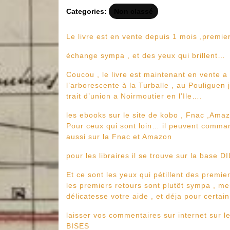
Categories:
Non classé
Le livre est en vente depuis 1 mois ,premie
échange sympa , et des yeux qui brillent…
Coucou , le livre est maintenant en vente a 
l’arborescente à la Turballe , au Pouliguen 
trait d’union a Noirmoutier en l’Ile….
les ebooks sur le site de kobo , Fnac ,Amaz
Pour ceux qui sont loin… il peuvent command
aussi sur la Fnac et Amazon
pour les libraires il se trouve sur la base 
Et ce sont les yeux qui pétillent des premi
les premiers retours sont plutôt sympa , me
délicatesse votre aide , et déja pour cert
laisser vos commentaires sur internet sur 
BISES