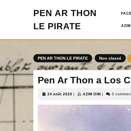
Skip
to
PEN AR THON
FAC
content
LE PIRATE
AZIM
PEN AR THON LE PIRATE
Non classé
Pen Ar Thon a Los C
24
AZIM
24 août 2020
|
AZIM DIM
|
0 commen
août
DIM
2020