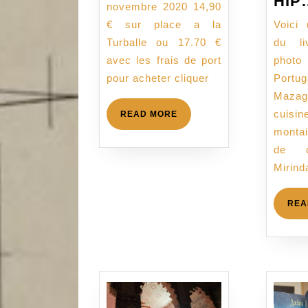
HIP
novembre 2020 14,90
€ sur place a la
Voici 
Turballe ou 17.70 €
du l
avec les frais de port
photo
pour acheter cliquer
Por
Maza
cuisi
READ
READ MORE
MORE
monta
de c
Mirinda
REA