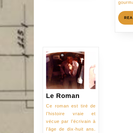
gourm
REA
Le
Le Roman
Roman
Ce roman est tiré de
l’histoire vraie et
vécue par l’écrivain à
l’âge de dix-huit ans.