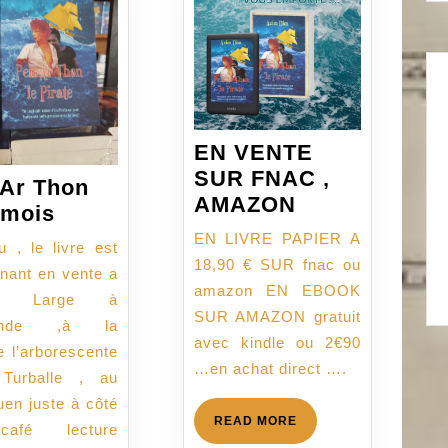
EN VENTE
SUR FNAC ,
 Ar Thon
EN
AMAZON
Pen
 mois
VENTE
Ar
EN LIVRE PAPIER A
 , le livre est
SUR
Thon
18,90 € SUR fnac ou
nant en vente a
FNAC
….1
amazon EN EBOOK
prit Large à
,
mois
SUR AMAZON gratuit
ande ,à la
AMAZON
avec kindle ou 2€90
ie l’arborescente
…en achat direct ….
Turballe , au
uen juste à côté
READ
READ MORE
afé lecture
MORE