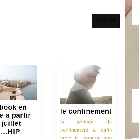
NEXT
Article
suivant
:
-book en
le
le confinement
e a partir
confine
la période de
juillet
confinement a enfin
0…HIP
créer le moment que