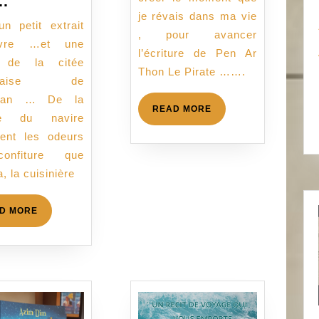
le
…
e-
je révais dans ma vie
un petit extrait
book
, pour avancer
ivre …et une
en
l’écriture de Pen Ar
 de la citée
vente
Thon Le Pirate …….
tugaise de
a
gan … De la
partir
READ
READ MORE
ne du navire
MORE
du
ient les odeurs
7
onfiture que
juillet
, la cuisinière
2020…
HIP
READ
D MORE
HIP…
MORE