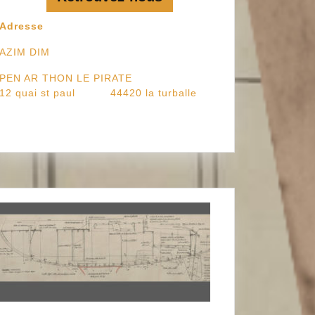
Adresse
AZIM DIM
PEN AR THON LE PIRATE
12 quai st paul 44420 la turballe