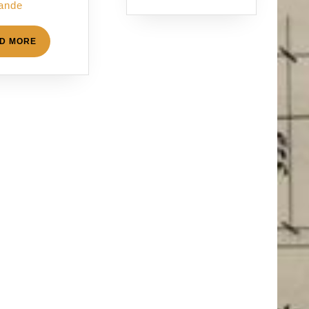
ande
READ
D MORE
MORE