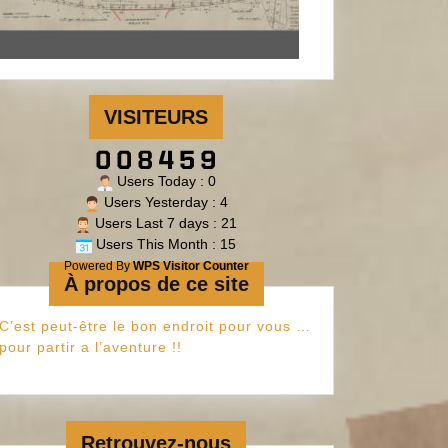
VISITEURS
Users Today : 0
Users Yesterday : 4
Users Last 7 days : 21
Users This Month : 15
Powered By
WPS Visitor Counter
À propos de ce site
C’est peut-être le bon endroit pour vous …
pour partir a l’aventure !!
ment
Retrouvez-nous