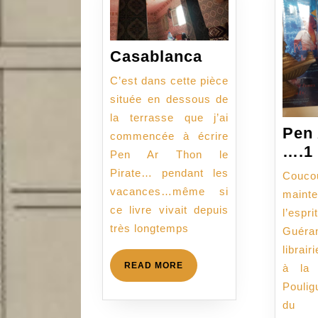
Casablanca
Casablanca
C’est dans cette pièce
située en dessous de
la terrasse que j’ai
Pen
commencée à écrire
….1
Pen Ar Thon le
Pirate… pendant les
Coucou
vacances…même si
mainte
ce livre vivait depuis
l’es
très longtemps
Guér
librair
READ
READ MORE
à la 
MORE
Poulig
du c